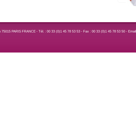
 75015 PARIS FRANCE - Tél. : 00 33 (0)1 45 78 53 53 - Fax : 00 33 (0)1 45 78 53 50 - Emai